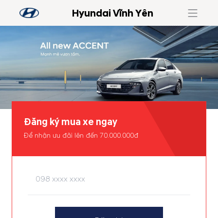
Hyundai Vĩnh Yên
Đăng ký mua xe ngay
Để nhận ưu đãi lên đến 70.000.000đ