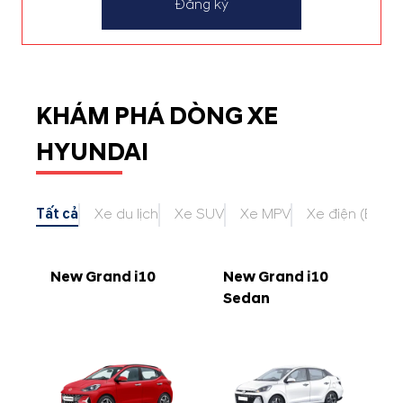
Đăng ký
KHÁM PHÁ DÒNG XE
HYUNDAI
Tất cả
Xe du lịch
Xe SUV
Xe MPV
Xe điện (EV)
New Grand i10
New Grand i10
Sedan