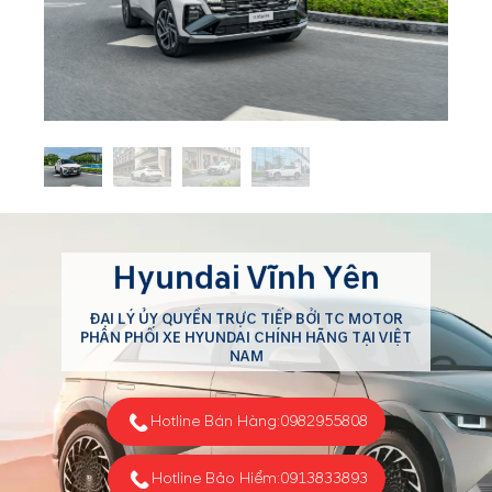
Hyundai Vĩnh Yên
ĐẠI LÝ ỦY QUYỀN TRỰC TIẾP BỞI TC MOTOR
PHÂN PHỐI XE HYUNDAI CHÍNH HÃNG TẠI VIỆT
NAM
Hotline Bán Hàng:
0982955808
Hotline Bảo Hiểm:
0913833893