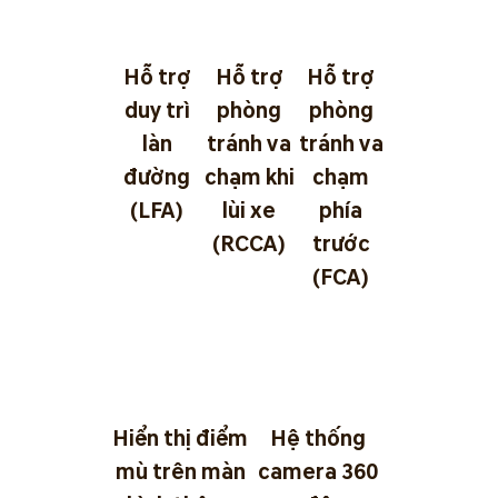
Hỗ trợ
Hỗ trợ
Hỗ trợ
duy trì
phòng
phòng
làn
tránh va
tránh va
đường
chạm khi
chạm
(LFA)
lùi xe
phía
(RCCA)
trước
(FCA)
Hiển thị điểm
Hệ thống
mù trên màn
camera 360