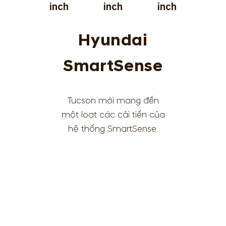
inch
inch
inch
Hyundai
SmartSense
Tucson mới mang đến
một loạt các cải tiến của
hệ thống SmartSense.