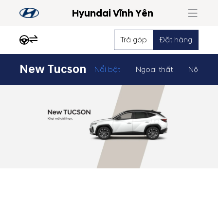
Hyundai Vĩnh Yên
Trả góp
Đặt hàng
New Tucson
Nổi bật
Ngoại thất
Nội thất