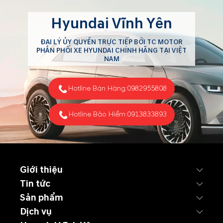
Hyundai Vĩnh Yên
ĐẠI LÝ ỦY QUYỀN TRỰC TIẾP BỞI TC MOTOR
PHÂN PHỐI XE HYUNDAI CHÍNH HÃNG TẠI VIỆT
NAM
Hotline Bán Hàng:
0982955808
Hotline Bảo Hiểm:
0913833893
Giới thiệu
Tin tức
Sản phẩm
Dịch vụ