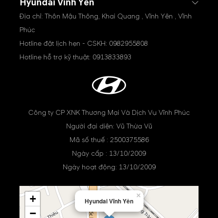
Hyundai Vĩnh Yên
Địa chỉ: Thôn Mậu Thông, Khai Quang , Vĩnh Yên , Vĩnh
Phúc
Hotline đặt lịch hẹn - CSKH:
0982955808
Hotline hỗ trợ kỹ thuật:
0913833893
Công ty CP XNK Thương Mại Và Dịch Vụ Vĩnh Phúc
Người đại diện: Vũ Thừa Vũ
Mã số thuế : 2500375586
Ngày cấp : 13/10/2009
Ngày hoạt động: 13/10/2009
×
+
Hyundai Vĩnh Yên
−