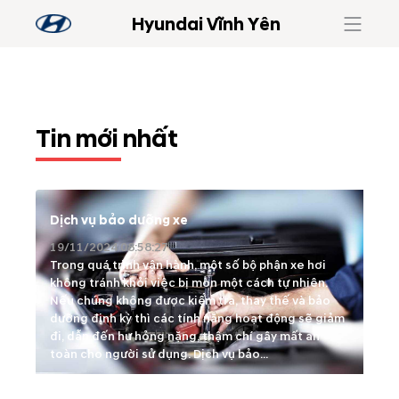
Hyundai Vĩnh Yên
Tin mới nhất
Dịch vụ bảo dưỡng xe
19/11/2024 08:58:27
Trong quá trình vận hành, một số bộ phận xe hơi
không tránh khỏi việc bị mòn một cách tự nhiên.
Nếu chúng không được kiểm tra, thay thế và bảo
dưỡng định kỳ thì các tính năng hoạt động sẽ giảm
đi, dẫn đến hư hỏng nặng, thậm chí gây mất an
toàn cho người sử dụng. Dịch vụ bảo...