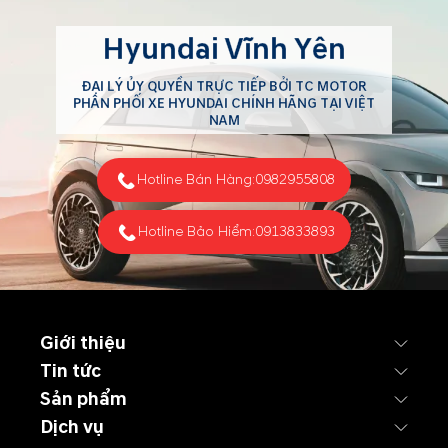
Hyundai Vĩnh Yên
ĐẠI LÝ ỦY QUYỀN TRỰC TIẾP BỞI TC MOTOR
PHÂN PHỐI XE HYUNDAI CHÍNH HÃNG TẠI VIỆT
NAM
Hotline Bán Hàng:
0982955808
Hotline Bảo Hiểm:
0913833893
Giới thiệu
Tin tức
Sản phẩm
Dịch vụ