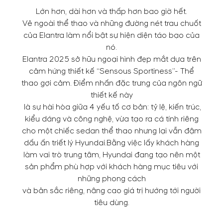
Lớn hơn, dài hơn và thấp hơn bao giờ hết.
Vẻ ngoài thể thao và những đường nét trau chuốt
của Elantra làm nổi bật sự hiện diện táo bạo của
nó.
Elantra 2025 sở hữu ngoại hình đẹp mắt dựa trên
cảm hứng thiết kế “Sensous Sportiness”- Thể
thao gợi cảm. Điểm nhấn đặc trưng của ngôn ngữ
thiết kế này
là sự hài hòa giữa 4 yếu tố cơ bản: tỷ lệ, kiến trúc,
kiểu dáng và công nghệ, vừa tạo ra cá tính riêng
cho một chiếc sedan thể thao nhưng lại vẫn đậm
dấu ấn triết lý Hyundai.Bằng việc lấy khách hàng
làm vai trò trung tâm, Hyundai đang tạo nên một
sản phẩm phù hợp với khách hàng mục tiêu với
những phong cách
và bản sắc riêng, nâng cao giá trị hướng tới người
tiêu dùng.