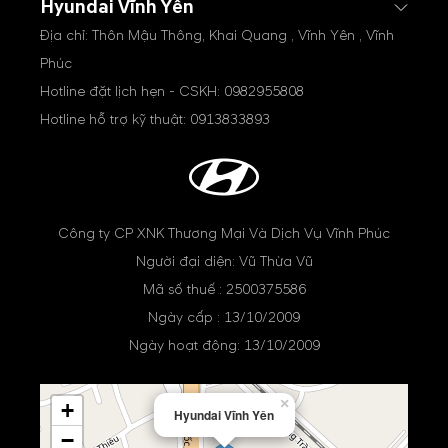
Hyundai Vĩnh Yên
Địa chỉ: Thôn Mậu Thông, Khai Quang , Vĩnh Yên , Vĩnh
Phúc
Hotline đặt lịch hẹn - CSKH:
0982955808
Hotline hỗ trợ kỹ thuật:
0913833893
Công ty CP XNK Thương Mại Và Dịch Vụ Vĩnh Phúc
Người đại diện: Vũ Thừa Vũ
Mã số thuế : 2500375586
Ngày cấp : 13/10/2009
Ngày hoạt động: 13/10/2009
×
+
Hyundai Vĩnh Yên
−