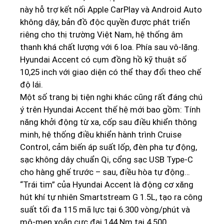
này hỗ trợ kết nối Apple CarPlay và Android Auto
không dây, bản đồ độc quyền được phát triển
riêng cho thị trường Việt Nam, hệ thống âm
thanh khá chất lượng với 6 loa. Phía sau vô-lăng.
Hyundai Accent có cụm đồng hồ kỹ thuật số
10,25 inch với giao diện có thể thay đổi theo chế
độ lái.
Một số trang bị tiện nghi khác cũng rất đáng chú
ý trên Hyundai Accent thế hệ mới bao gồm: Tính
năng khởi động từ xa, cốp sau điều khiển thông
minh, hệ thống điều khiển hành trình Cruise
Control, cảm biến áp suất lốp, đèn pha tự động,
sạc không dây chuẩn Qi, cổng sạc USB Type-C
cho hàng ghế trước – sau, điều hòa tự động…
“Trái tim” của Hyundai Accent là động cơ xăng
hút khí tự nhiên Smartstream G 1.5L, tạo ra công
suất tối đa 115 mã lực tại 6.300 vòng/phút và
mô-men xoắn cực đại 144 Nm tại 4.500