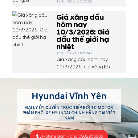
12/03/2026 15:50:20
Giá xăng dầu
hôm nay
10/3/2026: Giá
dầu thế giới hạ
nhiệt
10/03/2026 14:59:41
Giá xăng dầu hôm nay
10/3/2026, giá xăng E5
Ron 92 ở mức 25.226
đồng/lít; xăng Ron 95 ở
mức 27.047 đồng/lít. Tại thị
Hyundai Vĩnh Yên
trường thế giới, dầu thô
quay đầu giảm nhẹ sau khi
ĐẠI LÝ ỦY QUYỀN TRỰC TIẾP BỞI TC MOTOR
áp sát ngưỡng 120
PHÂN PHỐI XE HYUNDAI CHÍNH HÃNG TẠI VIỆT
USD/thùng. Động thái nới
NAM
lỏng trừng phạt dầu Nga và
nỗ lực ổn định Trung Đông
Hotline Bán Hàng:
0982955808