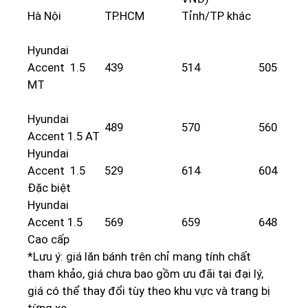
Hà Nội
TP.HCM
Tỉnh/TP khác
Hyundai
Accent 1.5
439
514
505
MT
Hyundai
489
570
560
Accent 1.5 AT
Hyundai
Accent 1.5
529
614
604
Đặc biệt
Hyundai
Accent 1.5
569
659
648
Cao cấp
*Lưu ý: giá lăn bánh trên chỉ mang tính chất
tham khảo, giá chưa bao gồm ưu đãi tại đại lý,
giá có thể thay đổi tùy theo khu vực và trang bị
từng xe.