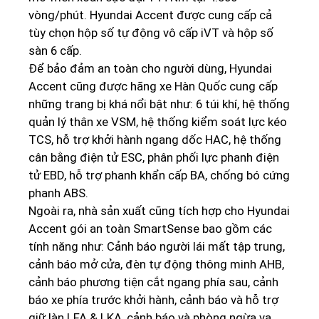
vòng/phút. Hyundai Accent được cung cấp cả
tùy chọn hộp số tự động vô cấp iVT và hộp số
sàn 6 cấp.
Để bảo đảm an toàn cho người dùng, Hyundai
Accent cũng được hãng xe Hàn Quốc cung cấp
những trang bị khá nổi bật như: 6 túi khí, hệ thống
quản lý thân xe VSM, hệ thống kiểm soát lực kéo
TCS, hỗ trợ khởi hành ngang dốc HAC, hệ thống
cân bằng điện tử ESC, phân phối lực phanh điện
tử EBD, hỗ trợ phanh khẩn cấp BA, chống bó cứng
phanh ABS.
Ngoài ra, nhà sản xuất cũng tích hợp cho Hyundai
Accent gói an toàn SmartSense bao gồm các
tính năng như: Cảnh báo người lái mất tập trung,
cảnh báo mở cửa, đèn tự động thông minh AHB,
cảnh báo phương tiện cắt ngang phía sau, cảnh
báo xe phía trước khởi hành, cảnh báo và hỗ trợ
giữ làn LFA & LKA, cảnh báo và phòng ngừa va