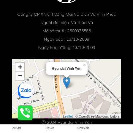
Công ty CP XNK Thương Mại Và Dịch Vụ Vĩnh Phúc
Người đại diện: Vũ Thừa Vũ
Mã số thuế : 2500375586
Ngày cấp : 13/10/2009
Ngày hoạt động: 13/10/2009
×
+
Hyundai Vĩnh Yên
−
Zalo 02
Leaflet
| © OpenStreetMap contributors
ⓒ 2024 Hyundai Vĩnh Yên
Xe Mới
Trả Góp
Chat Zalo