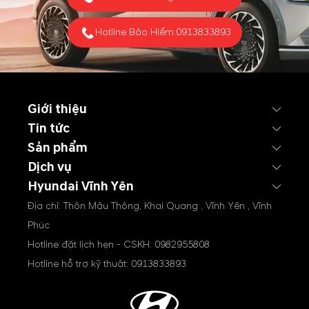
từ phía Mỹ đang giúp thị
trường...
Hotline Bảo Hiểm:
0913833893
Giới thiệu
Tin tức
Sản phẩm
Dịch vụ
Hyundai Vĩnh Yên
Địa chỉ: Thôn Mậu Thông, Khai Quang , Vĩnh Yên , Vĩnh
Phúc
Hotline đặt lịch hẹn - CSKH:
0982955808
Hotline hỗ trợ kỹ thuật:
0913833893