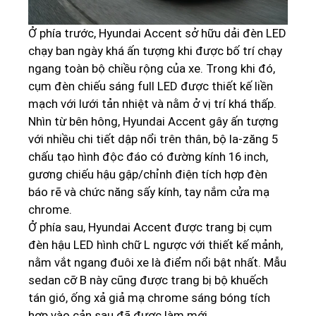
Ở phía trước, Hyundai Accent sở hữu dải đèn LED
chạy ban ngày khá ấn tượng khi được bố trí chạy
ngang toàn bộ chiều rộng của xe. Trong khi đó,
cụm đèn chiếu sáng full LED được thiết kế liền
mạch với lưới tản nhiệt và nằm ở vị trí khá thấp.
Nhìn từ bên hông, Hyundai Accent gây ấn tượng
với nhiều chi tiết dập nổi trên thân, bộ la-zăng 5
chấu tạo hình độc đáo có đường kính 16 inch,
gương chiếu hậu gập/chỉnh điện tích hợp đèn
báo rẽ và chức năng sấy kính, tay nắm cửa mạ
chrome.
Ở phía sau, Hyundai Accent được trang bị cụm
đèn hậu LED hình chữ L ngược với thiết kế mảnh,
nằm vắt ngang đuôi xe là điểm nổi bật nhất. Mẫu
sedan cỡ B này cũng được trang bị bộ khuếch
tán gió, ống xả giả mạ chrome sáng bóng tích
hợp vào cản sau đã được làm mới.