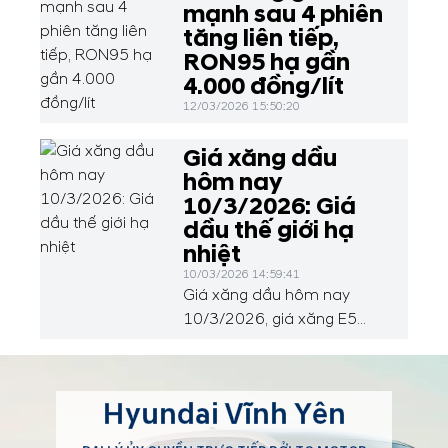
mạnh sau 4 phiên
tăng liên tiếp,
RON95 hạ gần
4.000 đồng/lít
12/03/2026 15:50:20
Giá xăng dầu
hôm nay
10/3/2026: Giá
dầu thế giới hạ
nhiệt
10/03/2026 14:59:41
Giá xăng dầu hôm nay
10/3/2026, giá xăng E5
Ron 92 ở mức 25.226
đồng/lít; xăng Ron 95 ở
mức 27.047 đồng/lít. Tại thị
Hyundai Vĩnh Yên
trường thế giới, dầu thô
quay đầu giảm nhẹ sau khi