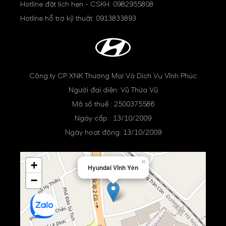
Hotline đặt lịch hẹn - CSKH:
0982955808
Hotline hỗ trợ kỹ thuật:
0913833893
Công ty CP XNK Thương Mại Và Dịch Vụ Vĩnh Phúc
Người đại diện: Vũ Thừa Vũ
Mã số thuế : 2500375586
Ngày cấp : 13/10/2009
Ngày hoạt động: 13/10/2009
×
+
Hyundai Vĩnh Yên
−