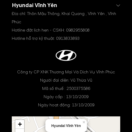
Hyundai Vĩnh Yên
Địa chỉ: Thôn Mậu Thông, Khai Quang , Vĩnh Yên , Vĩnh
Phúc
Hotline đặt lịch hẹn - CSKH:
0982955808
Hotline hỗ trợ kỹ thuật:
0913833893
Công ty CP XNK Thương Mại Và Dịch Vụ Vĩnh Phúc
Người đại diện: Vũ Thừa Vũ
Mã số thuế : 2500375586
Ngày cấp : 13/10/2009
Ngày hoạt động: 13/10/2009
×
+
Hyundai Vĩnh Yên