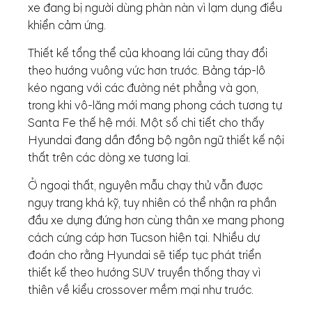
xe đang bị người dùng phàn nàn vì lạm dụng điều
khiển cảm ứng.
Thiết kế tổng thể của khoang lái cũng thay đổi
theo hướng vuông vức hơn trước. Bảng táp-lô
kéo ngang với các đường nét phẳng và gọn,
trong khi vô-lăng mới mang phong cách tương tự
Santa Fe thế hệ mới. Một số chi tiết cho thấy
Hyundai đang dần đồng bộ ngôn ngữ thiết kế nội
thất trên các dòng xe tương lai.
Ở ngoại thất, nguyên mẫu chạy thử vẫn được
ngụy trang khá kỹ, tuy nhiên có thể nhận ra phần
đầu xe dựng đứng hơn cùng thân xe mang phong
cách cứng cáp hơn Tucson hiện tại. Nhiều dự
đoán cho rằng Hyundai sẽ tiếp tục phát triển
thiết kế theo hướng SUV truyền thống thay vì
thiên về kiểu crossover mềm mại như trước.