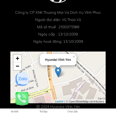
Công ty CP XNK Thương Mại Và Dịch Vụ Vĩnh Phúc
Người đại diện: Vũ Thừa Vũ
Mã số thuế : 2500375586
Ngày cấp : 13/10/2009
Ngày hoạt động: 13/10/2009
×
+
Hyundai Vĩnh Yên
−
Zalo 02
Leaflet
| © OpenStreetMap contributors
ⓒ 2024 Hyundai Vĩnh Yên
Xe Mới
Trả Góp
Chat Zalo