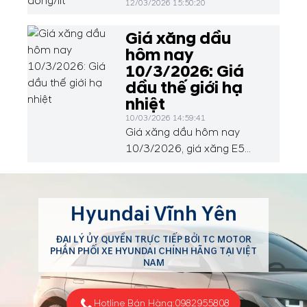
12/03/2026 15:50:20
Giá xăng dầu
hôm nay
10/3/2026: Giá
dầu thế giới hạ
nhiệt
10/03/2026 14:59:41
Giá xăng dầu hôm nay
10/3/2026, giá xăng E5
Ron 92 ở mức 25.226
đồng/lít; xăng Ron 95 ở
mức 27.047 đồng/lít. Tại thị
Hyundai Vĩnh Yên
trường thế giới, dầu thô
quay đầu giảm nhẹ sau khi
ĐẠI LÝ ỦY QUYỀN TRỰC TIẾP BỞI TC MOTOR
áp sát ngưỡng 120
PHÂN PHỐI XE HYUNDAI CHÍNH HÃNG TẠI VIỆT
USD/thùng. Động thái nới
NAM
lỏng trừng phạt dầu Nga và
nỗ lực ổn định Trung Đông
Hotline Bán Hàng:
0982955808