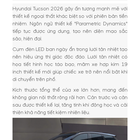
Hyundai Tucson 2026 gây ấn tượng mạnh mẽ với
thiết kế ngoại thất khác biệt so với phiên bản tiền
nhiệm. Ngôn ngữ thiết kế "Parametric Dynamics"
tiếp tục được ứng dụng, tạo nên diện mạo sắc
sảo, hiện đại.
Cụm đèn LED ban ngày ẩn trong lưới tản nhiệt tạo
nên hiệu ứng thị giác độc đáo. Lưới tản nhiệt có
họa tiết hình học táo bạo, mâm xe hợp kim 19
inch thiết kế mới giúp chiếc xe trở nên nổi bật khi
di chuyển trên phố.
Kích thước tổng thể của xe lớn hơn, mang đến
không gian nội thất rộng rãi hơn. Cản trước và cản
sau được thiết kế lại, tăng tính khí động học và cải
thiện khả năng tiết kiệm nhiên liệu.