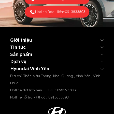
từ phía Mỹ đang giúp thị
trường...
Hotline Bảo Hiểm:
0913833893
Giới thiệu
Tin tức
Sản phẩm
Dịch vụ
Hyundai Vĩnh Yên
Địa chỉ: Thôn Mậu Thông, Khai Quang , Vĩnh Yên , Vĩnh
Phúc
Hotline đặt lịch hẹn - CSKH:
0982955808
Hotline hỗ trợ kỹ thuật:
0913833893