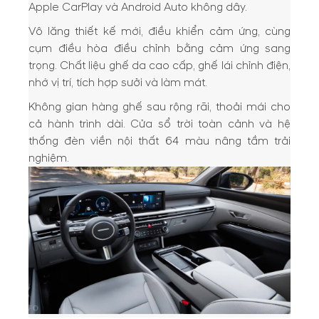
Apple CarPlay và Android Auto không dây.
Vô lăng thiết kế mới, điều khiển cảm ứng, cùng
cụm điều hòa điều chỉnh bằng cảm ứng sang
trọng. Chất liệu ghế da cao cấp, ghế lái chỉnh điện,
nhớ vị trí, tích hợp sưởi và làm mát.
Không gian hàng ghế sau rộng rãi, thoải mái cho
cả hành trình dài. Cửa sổ trời toàn cảnh và hệ
thống đèn viền nội thất 64 màu nâng tầm trải
nghiệm.