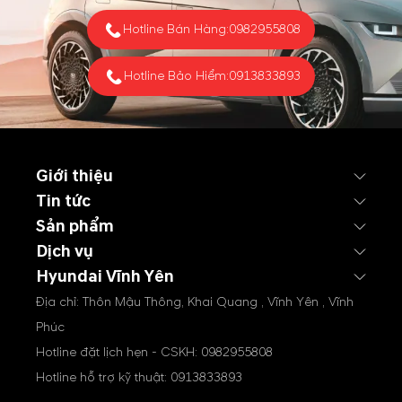
nỗ lực ổn định Trung Đông
Hotline Bán Hàng:
0982955808
từ phía Mỹ đang giúp thị
trường...
Hotline Bảo Hiểm:
0913833893
Giới thiệu
Tin tức
Sản phẩm
Dịch vụ
Hyundai Vĩnh Yên
Địa chỉ: Thôn Mậu Thông, Khai Quang , Vĩnh Yên , Vĩnh
Phúc
Hotline đặt lịch hẹn - CSKH:
0982955808
Hotline hỗ trợ kỹ thuật:
0913833893