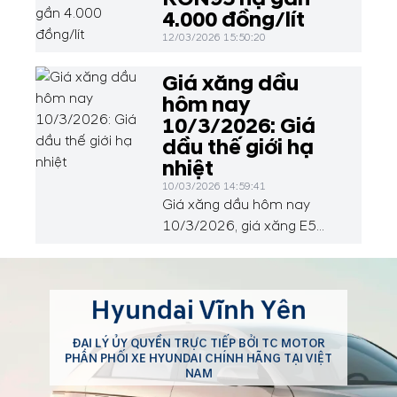
4.000 đồng/lít
12/03/2026 15:50:20
Giá xăng dầu
hôm nay
10/3/2026: Giá
dầu thế giới hạ
nhiệt
10/03/2026 14:59:41
Giá xăng dầu hôm nay
10/3/2026, giá xăng E5
Ron 92 ở mức 25.226
đồng/lít; xăng Ron 95 ở
mức 27.047 đồng/lít. Tại thị
Hyundai Vĩnh Yên
trường thế giới, dầu thô
quay đầu giảm nhẹ sau khi
ĐẠI LÝ ỦY QUYỀN TRỰC TIẾP BỞI TC MOTOR
áp sát ngưỡng 120
PHÂN PHỐI XE HYUNDAI CHÍNH HÃNG TẠI VIỆT
USD/thùng. Động thái nới
NAM
lỏng trừng phạt dầu Nga và