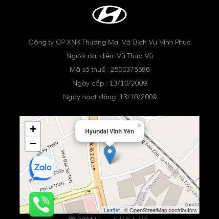
Công ty CP XNK Thương Mại Và Dịch Vụ Vĩnh Phúc
Người đại diện: Vũ Thừa Vũ
Mã số thuế : 2500375586
Ngày cấp : 13/10/2009
Ngày hoạt động: 13/10/2009
×
+
Hyundai Vĩnh Yên
−
Zalo 02
Leaflet
| © OpenStreetMap contributors