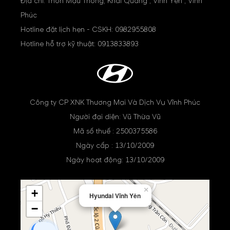
Địa chỉ: Thôn Mậu Thông, Khai Quang , Vĩnh Yên , Vĩnh
Phúc
Hotline đặt lịch hẹn - CSKH:
0982955808
Hotline hỗ trợ kỹ thuật:
0913833893
Công ty CP XNK Thương Mại Và Dịch Vụ Vĩnh Phúc
Người đại diện: Vũ Thừa Vũ
Mã số thuế : 2500375586
Ngày cấp : 13/10/2009
Ngày hoạt động: 13/10/2009
×
+
Hyundai Vĩnh Yên
−