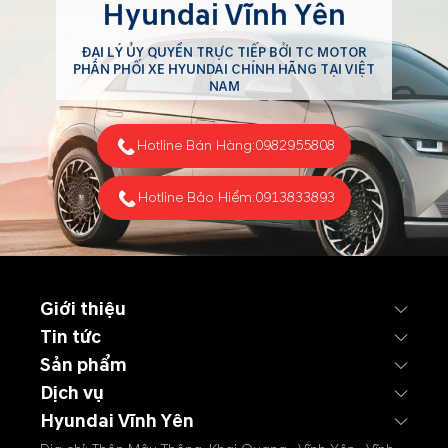
Hyundai Vĩnh Yên
trường thế giới, dầu thô
quay đầu giảm nhẹ sau khi
ĐẠI LÝ ỦY QUYỀN TRỰC TIẾP BỞI TC MOTOR
áp sát ngưỡng 120
PHÂN PHỐI XE HYUNDAI CHÍNH HÃNG TẠI VIỆT
USD/thùng. Động thái nới
NAM
lỏng trừng phạt dầu Nga và
nỗ lực ổn định Trung Đông
Hotline Bán Hàng:
0982955808
từ phía Mỹ đang giúp thị
trường...
Hotline Bảo Hiểm:
0913833893
Giới thiệu
Tin tức
Sản phẩm
Dịch vụ
Hyundai Vĩnh Yên