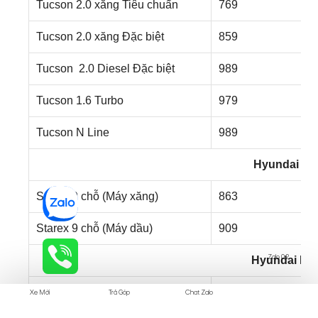
Tucson 2.0 xăng Tiêu chuẩn
769
Tucson 2.0 xăng Đặc biệt
859
Tucson 2.0 Diesel Đặc biệt
989
Tucson 1.6 Turbo
979
Tucson N Line
989
Hyundai St
Starex 9 chỗ (Máy xăng)
863
Starex 9 chỗ (Máy dầu)
909
Zalo 02
Hyundai Ela
Elantra 1.6 AT Tiêu chuẩn
579
Xe Mới
Trả Góp
Chat Zalo