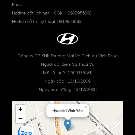
Phúc
Hotline đặt lịch hẹn - CSKH:
0982955808
Hotline hỗ trợ kỹ thuật:
0913833893
Công ty CP XNK Thương Mại Và Dịch Vụ Vĩnh Phúc
Người đại diện: Vũ Thừa Vũ
Mã số thuế : 2500375586
Ngày cấp : 13/10/2009
Ngày hoạt động: 13/10/2009
×
+
Hyundai Vĩnh Yên
−