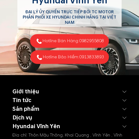
Hyundai Vĩnh Yên
trường thế giới, dầu thô
quay đầu giảm nhẹ sau khi
ĐẠI LÝ ỦY QUYỀN TRỰC TIẾP BỞI TC MOTOR
áp sát ngưỡng 120
PHÂN PHỐI XE HYUNDAI CHÍNH HÃNG TẠI VIỆT
USD/thùng. Động thái nới
NAM
lỏng trừng phạt dầu Nga và
nỗ lực ổn định Trung Đông
Hotline Bán Hàng:
0982955808
từ phía Mỹ đang giúp thị
trường...
Hotline Bảo Hiểm:
0913833893
Giới thiệu
Tin tức
Sản phẩm
Dịch vụ
Hyundai Vĩnh Yên
Địa chỉ: Thôn Mậu Thông, Khai Quang , Vĩnh Yên , Vĩnh