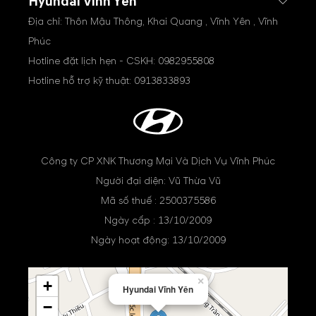
Hyundai Vĩnh Yên
Địa chỉ: Thôn Mậu Thông, Khai Quang , Vĩnh Yên , Vĩnh
Phúc
Hotline đặt lịch hẹn - CSKH:
0982955808
Hotline hỗ trợ kỹ thuật:
0913833893
Công ty CP XNK Thương Mại Và Dịch Vụ Vĩnh Phúc
Người đại diện: Vũ Thừa Vũ
Mã số thuế : 2500375586
Ngày cấp : 13/10/2009
Ngày hoạt động: 13/10/2009
×
+
Hyundai Vĩnh Yên
−