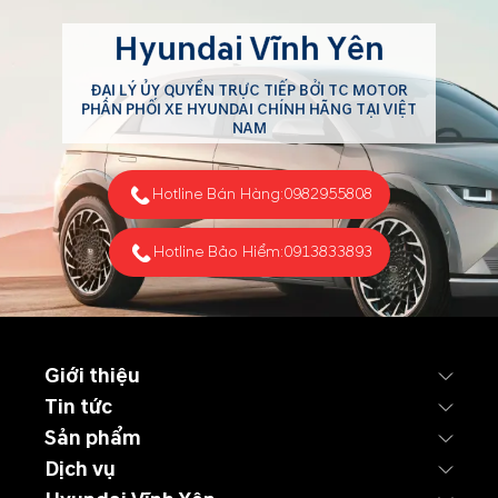
Hyundai Vĩnh Yên
ĐẠI LÝ ỦY QUYỀN TRỰC TIẾP BỞI TC MOTOR
PHÂN PHỐI XE HYUNDAI CHÍNH HÃNG TẠI VIỆT
NAM
Hotline Bán Hàng:
0982955808
Hotline Bảo Hiểm:
0913833893
Giới thiệu
Tin tức
Sản phẩm
Dịch vụ