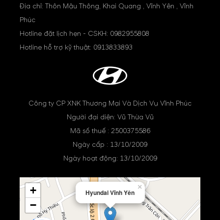
Địa chỉ: Thôn Mậu Thông, Khai Quang , Vĩnh Yên , Vĩnh
Phúc
Hotline đặt lịch hẹn - CSKH:
0982955808
Hotline hỗ trợ kỹ thuật:
0913833893
Công ty CP XNK Thương Mại Và Dịch Vụ Vĩnh Phúc
Người đại diện: Vũ Thừa Vũ
Mã số thuế : 2500375586
Ngày cấp : 13/10/2009
Ngày hoạt động: 13/10/2009
×
+
Hyundai Vĩnh Yên
−