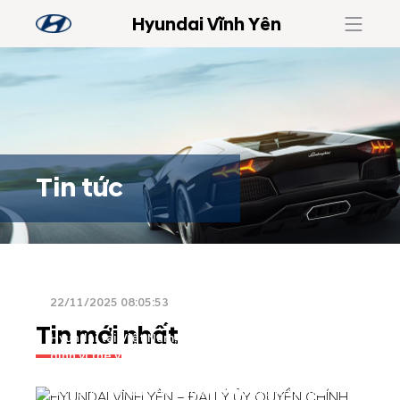
Hyundai Vĩnh Yên
Tin tức
HYUNDAI VĨNH YÊN – ĐẠI LÝ ỦY QUYỀN CHÍNH
THỨC CỦA HYUNDAI THÀNH CÔNG
22/11/2025 08:05:53
Với gần 20 năm đồng hành cùng thương hiệu
Tin mới nhất
Hyundai tại Việt Nam, Hyundai Vĩnh Yên đã khẳng
định vị thế vững chắc là đại lý ủy quyền hàng đầu
của Hyundai Thành Công tại khu vực miền Bắc. Tọa
lạc tại vị trí thuận tiện, showroom Hyundai Vĩnh