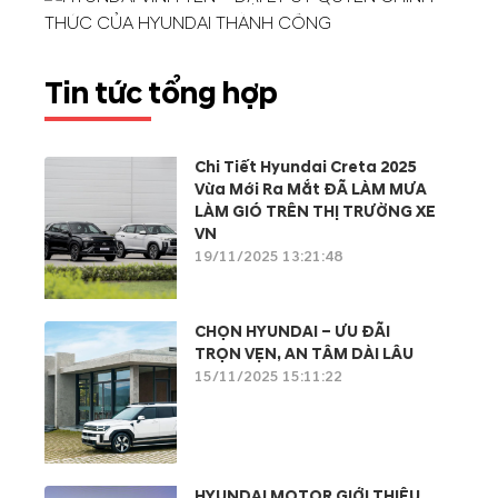
Yên được thiết kế theo tiêu chuẩn toàn...
Tin tức tổng hợp
Chi Tiết Hyundai Creta 2025
Vừa Mới Ra Mắt ĐÃ LÀM MƯA
LÀM GIÓ TRÊN THỊ TRƯỜNG XE
VN
19/11/2025 13:21:48
CHỌN HYUNDAI – ƯU ĐÃI
TRỌN VẸN, AN TÂM DÀI LÂU
15/11/2025 15:11:22
HYUNDAI MOTOR GIỚI THIỆU