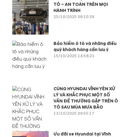
TÔ – AN TOÀN TRÊN MỌI
HÀNH TRÌNH
25/10/2025 09:10:39
Bảo hiểm ô tô và những điều
quý khách hàng cần lưu ý
15/10/2025 14:58:23
CÙNG HYUNDAI VĨNH YÊN XỬ
LÝ VÀ KHẮC PHỤC MỘT SỐ
VẤN ĐỀ THƯỜNG GẶP TRÊN Ô
TÔ SAU MÙA MƯA BÃO
13/10/2025 09:55:17
Ưu đãi xe Hyundai tại Vĩnh