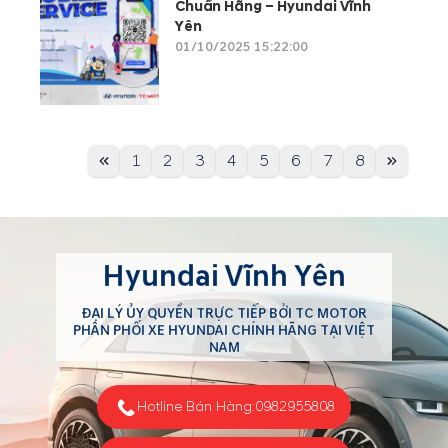
Chuẩn Hãng – Hyundai Vĩnh
Yên
01/10/2025 15:22:00
1
2
3
4
5
6
7
8
Hyundai Vĩnh Yên
ĐẠI LÝ ỦY QUYỀN TRỰC TIẾP BỞI TC MOTOR
PHÂN PHỐI XE HYUNDAI CHÍNH HÃNG TẠI VIỆT
NAM
Hotline Bán Hàng:
0982955808