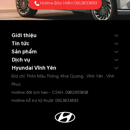
Hotline Bảo Hiểm:
0913833893
Giới thiệu
Tin tức
Sản phẩm
Dịch vụ
Hyundai Vĩnh Yên
Địa chỉ: Thôn Mậu Thông, Khai Quang , Vĩnh Yên , Vĩnh
Phúc
Hotline đặt lịch hẹn - CSKH:
0982955808
Hotline hỗ trợ kỹ thuật:
0913833893