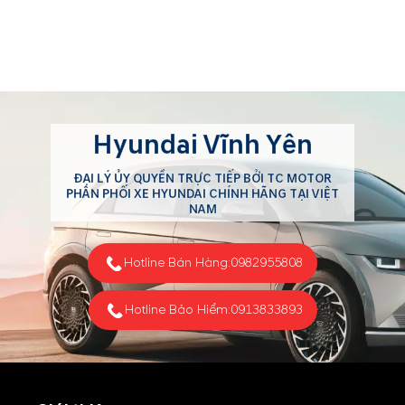
Hyundai Vĩnh Yên
ĐẠI LÝ ỦY QUYỀN TRỰC TIẾP BỞI TC MOTOR
PHÂN PHỐI XE HYUNDAI CHÍNH HÃNG TẠI VIỆT
NAM
Hotline Bán Hàng:
0982955808
Hotline Bảo Hiểm:
0913833893