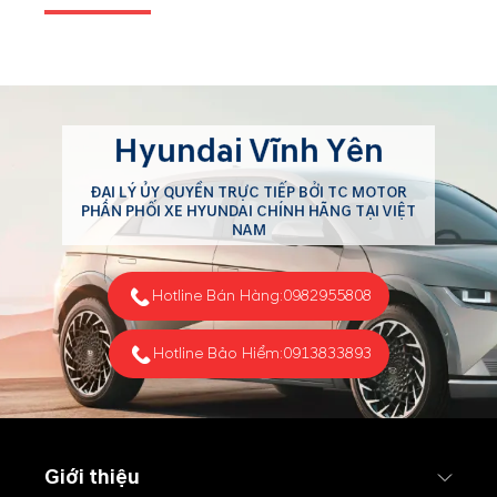
Hyundai Vĩnh Yên
ĐẠI LÝ ỦY QUYỀN TRỰC TIẾP BỞI TC MOTOR
PHÂN PHỐI XE HYUNDAI CHÍNH HÃNG TẠI VIỆT
NAM
Hotline Bán Hàng:
0982955808
Hotline Bảo Hiểm:
0913833893
Giới thiệu