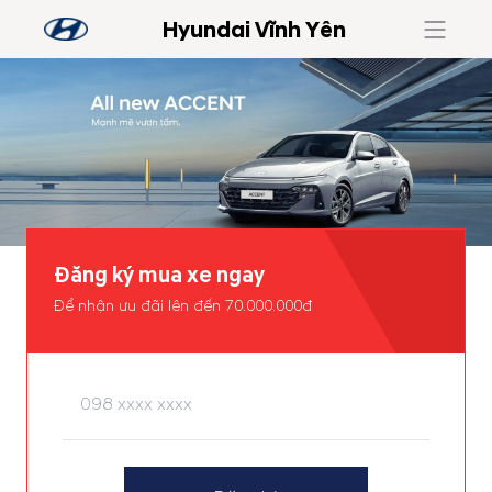
Hyundai Vĩnh Yên
Đăng ký mua xe ngay
Để nhận ưu đãi lên đến 70.000.000đ