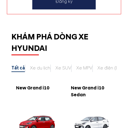
Đăng ký
KHÁM PHÁ DÒNG XE
HYUNDAI
Tất cả
Xe du lịch
Xe SUV
Xe MPV
Xe điện (EV)
New Grand i10
New Grand i10
Sedan