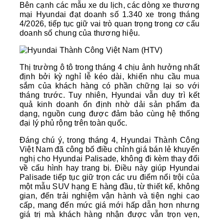
Bên cạnh các mẫu xe du lịch, các dòng xe thương 
mại Hyundai đạt doanh số 1.340 xe trong tháng 
4/2026, tiếp tục giữ vai trò quan trọng trong cơ cấu 
doanh số chung của thương hiệu.
Thị trường ô tô trong tháng 4 chịu ảnh hưởng nhất 
định bởi kỳ nghỉ lễ kéo dài, khiến nhu cầu mua 
sắm của khách hàng có phần chững lại so với 
tháng trước. Tuy nhiên, Hyundai vẫn duy trì kết 
quả kinh doanh ổn định nhờ dải sản phẩm đa 
dạng, nguồn cung được đảm bảo cùng hệ thống 
đại lý phủ rộng trên toàn quốc.
Đáng chú ý, trong tháng 4, Hyundai Thành Công 
Việt Nam đã công bố điều chỉnh giá bán lẻ khuyến 
nghị cho Hyundai Palisade, không đi kèm thay đổi 
về cấu hình hay trang bị. Điều này giúp Hyundai 
Palisade tiếp tục giữ trọn các ưu điểm nổi trội của 
một mẫu SUV hạng E hàng đầu, từ thiết kế, không 
gian, đến trải nghiệm vận hành và tiện nghi cao 
cấp, mang đến mức giá mới hấp dẫn hơn nhưng 
giá trị mà khách hàng nhận được vẫn trọn vẹn, 