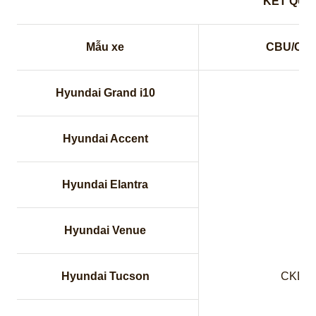
KẾT QUẢ
Mẫu xe
CBU/CK
Hyundai Grand i10
Hyundai Accent
Hyundai Elantra
Hyundai Venue
Hyundai Tucson
CKD