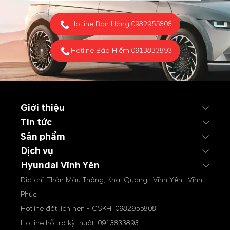
lỏng trừng phạt dầu Nga và
nỗ lực ổn định Trung Đông
Hotline Bán Hàng:
0982955808
từ phía Mỹ đang giúp thị
trường...
Hotline Bảo Hiểm:
0913833893
Giới thiệu
Tin tức
Sản phẩm
Dịch vụ
Hyundai Vĩnh Yên
Địa chỉ: Thôn Mậu Thông, Khai Quang , Vĩnh Yên , Vĩnh
Phúc
Hotline đặt lịch hẹn - CSKH:
0982955808
Hotline hỗ trợ kỹ thuật:
0913833893