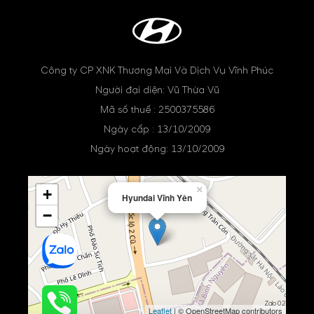
Công ty CP XNK Thương Mại Và Dịch Vụ Vĩnh Phúc
Người đại diện: Vũ Thừa Vũ
Mã số thuế : 2500375586
Ngày cấp : 13/10/2009
Ngày hoạt động: 13/10/2009
×
+
Hyundai Vĩnh Yên
−
Zalo 02
Leaflet
| © OpenStreetMap contributors