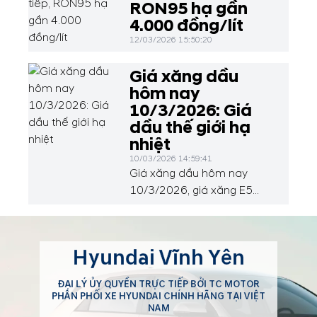
RON95 hạ gần
4.000 đồng/lít
12/03/2026 15:50:20
Giá xăng dầu
hôm nay
10/3/2026: Giá
dầu thế giới hạ
nhiệt
10/03/2026 14:59:41
Giá xăng dầu hôm nay
10/3/2026, giá xăng E5
Ron 92 ở mức 25.226
đồng/lít; xăng Ron 95 ở
mức 27.047 đồng/lít. Tại thị
Hyundai Vĩnh Yên
trường thế giới, dầu thô
quay đầu giảm nhẹ sau khi
ĐẠI LÝ ỦY QUYỀN TRỰC TIẾP BỞI TC MOTOR
áp sát ngưỡng 120
PHÂN PHỐI XE HYUNDAI CHÍNH HÃNG TẠI VIỆT
USD/thùng. Động thái nới
NAM