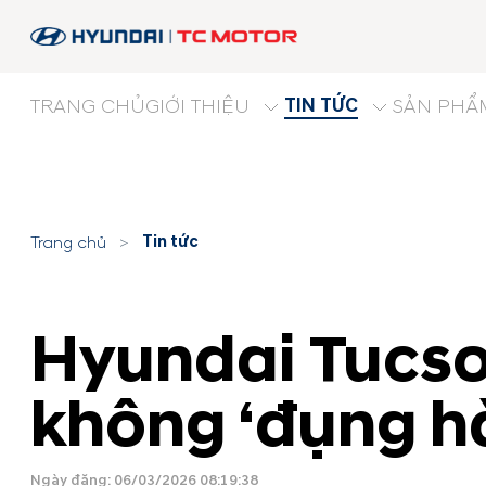
TIN TỨC
TRANG CHỦ
GIỚI THIỆU
SẢN PHẨ
Tin tức
Trang chủ
>
Hyundai Tucson
không ‘đụng h
Ngày đăng: 06/03/2026 08:19:38