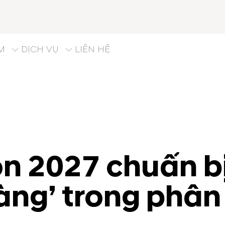
M
DỊCH VỤ
LIÊN HỆ
 2027 chuẩn bị 
àng’ trong phân