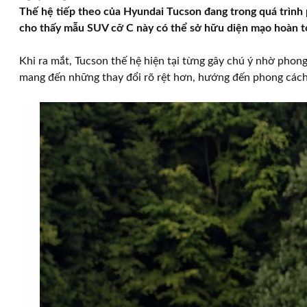
Thế hệ tiếp theo của Hyundai Tucson đang trong quá trình
cho thấy mẫu SUV cỡ C này có thể sở hữu diện mạo hoàn to
Khi ra mắt, Tucson thế hệ hiện tại từng gây chú ý nhờ phong
mang đến những thay đổi rõ rệt hơn, hướng đến phong cách h