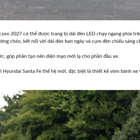
cson 2027 có thể được trang bị dải đèn LED chạy ngang phía trê
ường chéo, kết nối với dải đèn ban ngày và cụm đèn chiếu sáng c
ớc, góp phần tạo nên diện mạo mới lạ cho phần đầu xe.
Hyundai Santa Fe thế hệ mới, đặc biệt là thiết kế vòm bánh xe