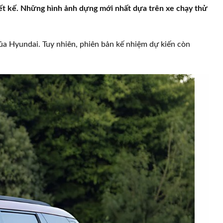
iết kế. Những hình ảnh dựng mới nhất dựa trên xe chạy thử
của Hyundai. Tuy nhiên, phiên bản kế nhiệm dự kiến còn