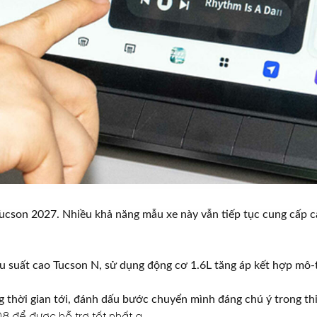
Tucson 2027. Nhiều khả năng mẫu xe này vẫn tiếp tục cung cấp 
u suất cao Tucson N, sử dụng động cơ 1.6L tăng áp kết hợp mô-t
g thời gian tới, đánh dấu bước chuyển mình đáng chú ý trong th
08
để được hỗ trợ tốt nhất ạ