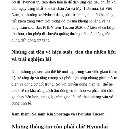
Sở dĩ Hyundai ưu tiên điện hóa là để đáp ứng các tiêu chuẩn khí
thải ngày càng khắt khe tại châu Âu và Mỹ. Hơn nữa, tại Việt
Nam, xu hướng xe Hybrid đang phát triển mạnh nhờ khả năng
tiết kiệm xăng vượt trội trong đô thị mà không lo lắng về hạ
tầng trạm sạc. Bản PHEV trên Tucson 2026 dự kiến sẽ có bộ pin
lớn hơn, cho phép di chuyển quãng đường dài mà không cần
dùng đến động cơ xăng.
Những cải tiến về hiệu suất, tiêu thụ nhiên liệu
và trải nghiệm lái
Định hướng powertrain thế hệ mới tập trung vào việc giảm thiểu
độ trễ tăng áp và tăng cường sự phối hợp nhịp nhàng giữa mô-tơ
điện và động cơ đốt trong. So với truyền động hiện tại, thế hệ
2026 sẽ có khả năng cách âm động cơ tốt hơn và phản hồi chân
ga nhạy bén hơn, mang lại cảm giác lái thể thao nhưng vẫn vô
cùng tinh tế.
Xem thêm
:
So sánh Kia Sportage và Hyundai Tucson
Những thông tin còn phải chờ Hyundai