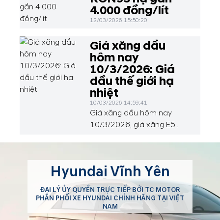
4.000 đồng/lít
12/03/2026 15:50:20
Giá xăng dầu
hôm nay
10/3/2026: Giá
dầu thế giới hạ
nhiệt
10/03/2026 14:59:41
Giá xăng dầu hôm nay
10/3/2026, giá xăng E5
Ron 92 ở mức 25.226
đồng/lít; xăng Ron 95 ở
mức 27.047 đồng/lít. Tại thị
Hyundai Vĩnh Yên
trường thế giới, dầu thô
quay đầu giảm nhẹ sau khi
ĐẠI LÝ ỦY QUYỀN TRỰC TIẾP BỞI TC MOTOR
áp sát ngưỡng 120
PHÂN PHỐI XE HYUNDAI CHÍNH HÃNG TẠI VIỆT
USD/thùng. Động thái nới
NAM
lỏng trừng phạt dầu Nga và