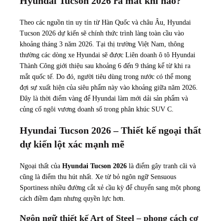
Hyundai Tucson 2026 ra mắt khi nào?
Theo các nguồn tin uy tín từ Hàn Quốc và châu Âu, Hyundai
Tucson 2026 dự kiến sẽ chính thức trình làng toàn cầu vào
khoảng tháng 3 năm 2026. Tại thị trường Việt Nam, thông
thường các dòng xe Hyundai sẽ được Liên doanh ô tô Hyundai
Thành Công giới thiệu sau khoảng 6 đến 9 tháng kể từ khi ra
mắt quốc tế. Do đó, người tiêu dùng trong nước có thể mong
đợi sự xuất hiện của siêu phẩm này vào khoảng giữa năm 2026.
Đây là thời điểm vàng để Hyundai làm mới dải sản phẩm và
củng cố ngôi vương doanh số trong phân khúc SUV C.
Hyundai Tucson 2026 – Thiết kế ngoại thất
dự kiến lột xác mạnh mẽ
Ngoại thất của
Hyundai Tucson 2026
là điểm gây tranh cãi và
cũng là điểm thu hút nhất. Xe từ bỏ ngôn ngữ Sensuous
Sportiness nhiều đường cắt xẻ cầu kỳ để chuyển sang một phong
cách điềm đạm nhưng quyền lực hơn.
Ngôn ngữ thiết kế Art of Steel – phong cách cơ