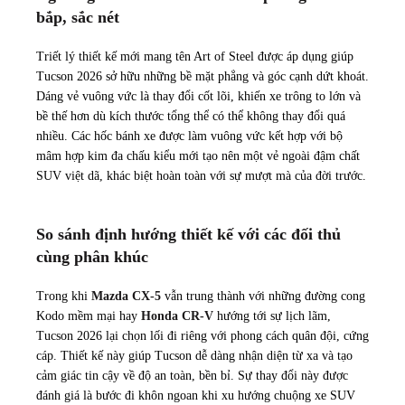
bắp, sắc nét
Triết lý thiết kế mới mang tên Art of Steel được áp dụng giúp
Tucson 2026 sở hữu những bề mặt phẳng và góc cạnh dứt khoát.
Dáng vẻ vuông vức là thay đổi cốt lõi, khiến xe trông to lớn và
bề thế hơn dù kích thước tổng thể có thể không thay đổi quá
nhiều. Các hốc bánh xe được làm vuông vức kết hợp với bộ
mâm hợp kim đa chấu kiểu mới tạo nên một vẻ ngoài đậm chất
SUV việt dã, khác biệt hoàn toàn với sự mượt mà của đời trước.
So sánh định hướng thiết kế với các đối thủ
cùng phân khúc
Trong khi
Mazda CX-5
vẫn trung thành với những đường cong
Kodo mềm mại hay
Honda CR-V
hướng tới sự lịch lãm,
Tucson 2026 lại chọn lối đi riêng với phong cách quân đội, cứng
cáp. Thiết kế này giúp Tucson dễ dàng nhận diện từ xa và tạo
cảm giác tin cậy về độ an toàn, bền bỉ. Sự thay đổi này được
đánh giá là bước đi khôn ngoan khi xu hướng chuộng xe SUV