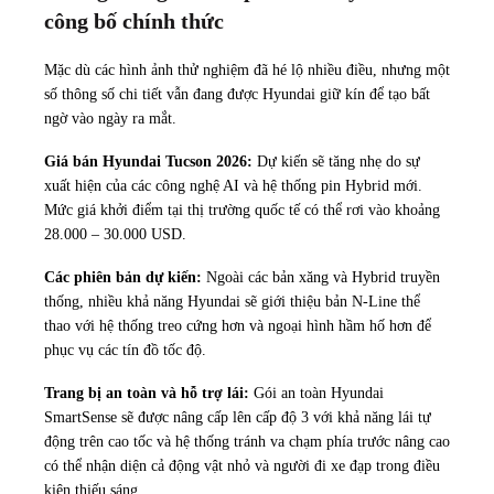
công bố chính thức
Mặc dù các hình ảnh thử nghiệm đã hé lộ nhiều điều, nhưng một
số thông số chi tiết vẫn đang được Hyundai giữ kín để tạo bất
ngờ vào ngày ra mắt.
Giá bán Hyundai Tucson 2026:
Dự kiến sẽ tăng nhẹ do sự
xuất hiện của các công nghệ AI và hệ thống pin Hybrid mới.
Mức giá khởi điểm tại thị trường quốc tế có thể rơi vào khoảng
28.000 – 30.000 USD.
Các phiên bản dự kiến:
Ngoài các bản xăng và Hybrid truyền
thống, nhiều khả năng Hyundai sẽ giới thiệu bản N-Line thể
thao với hệ thống treo cứng hơn và ngoại hình hầm hố hơn để
phục vụ các tín đồ tốc độ.
Trang bị an toàn và hỗ trợ lái:
Gói an toàn Hyundai
SmartSense sẽ được nâng cấp lên cấp độ 3 với khả năng lái tự
động trên cao tốc và hệ thống tránh va chạm phía trước nâng cao
có thể nhận diện cả động vật nhỏ và người đi xe đạp trong điều
kiện thiếu sáng.