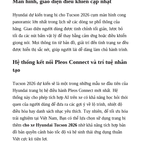
Màn hình, giao diện điều khiển cập nhật
Hyundai dự kiến trang bị cho Tucson 2026 cụm màn hình cong
panoramic lớn nhất trong lịch sử các dòng xe phổ thông của
hãng. Giao diện người dùng được tinh chỉnh tối giản, lược bỏ
tối đa các nút bấm vật lý để thay bằng cảm ứng hoặc điều khiển
giọng nói. Mọi thông tin từ bản đồ, giải trí đến tình trạng xe đều
được hiển thị sắc nét, giúp người lái dễ dàng làm chủ hành trình.
Hệ thống kết nối Pleos Connect và trí tuệ nhân
tạo
Tucson 2026 dự kiến sẽ là một trong những mẫu xe đầu tiên của
Hyundai trang bị hệ điều hành Pleos Connect mới nhất. Hệ
thống này cho phép tích hợp AI trên xe có khả năng học hỏi thói
quen của người dùng để đưa ra các gợi ý về lộ trình, nhiệt độ
điều hòa hay danh sách nhạc yêu thích. Tuy nhiên, để tối ưu hóa
trải nghiệm tại Việt Nam, Bạn có thể lựa chọn sử dụng trang bị
thêm
cho xe Hyundai Tucson 2
026
nhờ khả năng tích hợp bản
đồ bản quyền cảnh báo tốc độ và hệ sinh thái ứng dụng thuần
Việt cực kỳ tiện lợi.