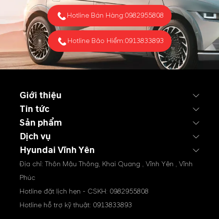
nỗ lực ổn định Trung Đông
Hotline Bán Hàng:
0982955808
từ phía Mỹ đang giúp thị
trường...
Hotline Bảo Hiểm:
0913833893
Giới thiệu
Tin tức
Sản phẩm
Dịch vụ
Hyundai Vĩnh Yên
Địa chỉ: Thôn Mậu Thông, Khai Quang , Vĩnh Yên , Vĩnh
Phúc
Hotline đặt lịch hẹn - CSKH:
0982955808
Hotline hỗ trợ kỹ thuật:
0913833893