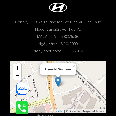
Công ty CP XNK Thương Mại Và Dịch Vụ Vĩnh Phúc
Người đại diện: Vũ Thừa Vũ
Mã số thuế : 2500375586
Ngày cấp : 13/10/2009
Ngày hoạt động: 13/10/2009
×
+
Hyundai Vĩnh Yên
−
Zalo 02
Leaflet
| © OpenStreetMap contributors