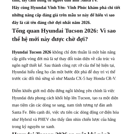
tính, lấy cảm hứng từ người đàn anh Santa Fe.
Hãy cùng
Hyundai Vĩnh Yên- Vĩnh Phúc khám phá chi tiết
những nâng cấp đáng giá trên mẫu xe này để hiểu vì sao
đây là cái tên đáng chờ đợi nhất năm 2026.
Tổng quan Hyundai Tucson 2026: Vì sao
thế hệ mới này được chờ đợi?
Hyundai Tucson 2026
không chỉ đơn thuần là một bản nâng
cấp giữa vòng đời mà là sự thay đổi toàn diện về cấu trúc và
ngôn ngữ thiết kế. Sau thành công rực rỡ của thế hệ hiện tại,
Hyundai hiểu rằng họ cần một bước đột phá để duy trì vị thế
trước các đối thủ sừng sỏ như Mazda CX-5 hay Honda CR-V.
Điểm khiến giới mộ điệu đứng ngồi không yên chính là việc
Hyundai đưa phong cách khối hộp lên Tucson, tạo ra một diện
mạo tiệm cận các dòng xe sang, nam tính tương tự đàn anh
Santa Fe. Bên cạnh đó, việc ưu tiên các dòng động cơ điện hóa
như Hybrid và PHEV cho thấy tầm nhìn chiến lược của hãng
trong kỷ nguyên xe xanh.