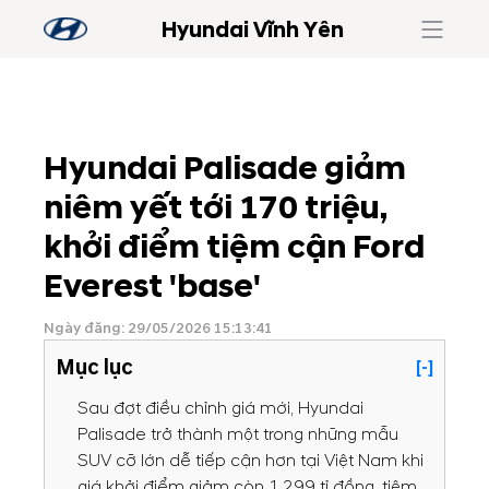
Hyundai Vĩnh Yên
Hyundai Palisade giảm
niêm yết tới 170 triệu,
khởi điểm tiệm cận Ford
Everest 'base'
Ngày đăng: 29/05/2026 15:13:41
Mục lục
[-]
Sau đợt điều chỉnh giá mới, Hyundai
Palisade trở thành một trong những mẫu
SUV cỡ lớn dễ tiếp cận hơn tại Việt Nam khi
giá khởi điểm giảm còn 1,299 tỉ đồng, tiệm