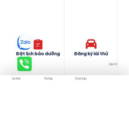
Đặt lịch bảo dưỡng
Đăng ký lái thử
Zalo 02
Xe Mới
Trả Góp
Chat Zalo