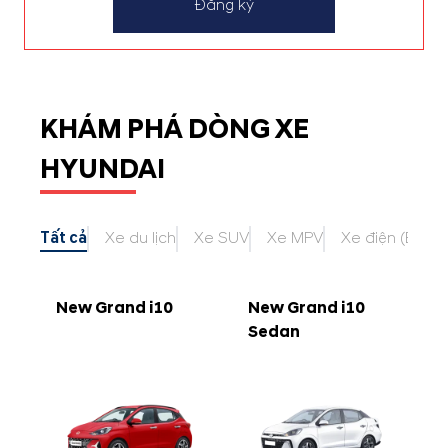
Đăng ký
KHÁM PHÁ DÒNG XE
HYUNDAI
Tất cả
Xe du lịch
Xe SUV
Xe MPV
Xe điện (EV)
New Grand i10
New Grand i10
Sedan