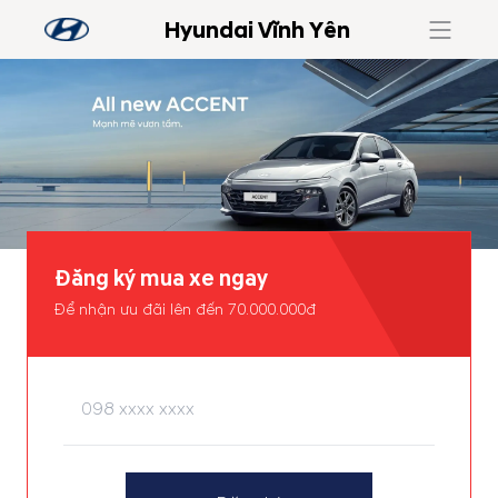
Hyundai Vĩnh Yên
Đăng ký mua xe ngay
Để nhận ưu đãi lên đến 70.000.000đ