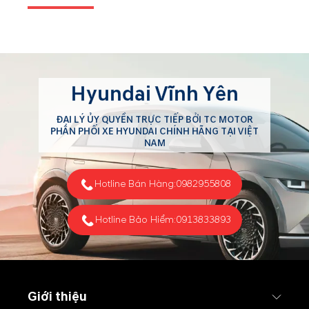
Hyundai Vĩnh Yên
ĐẠI LÝ ỦY QUYỀN TRỰC TIẾP BỞI TC MOTOR
PHÂN PHỐI XE HYUNDAI CHÍNH HÃNG TẠI VIỆT
NAM
Hotline Bán Hàng:
0982955808
Hotline Bảo Hiểm:
0913833893
Giới thiệu